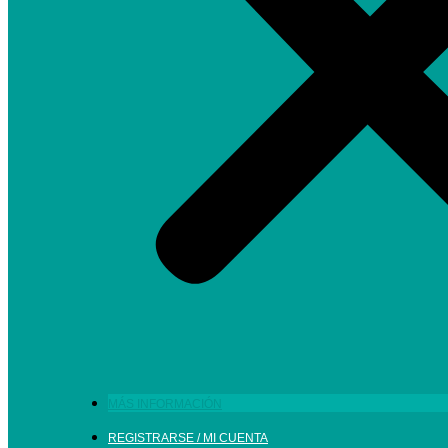
MÁS INFORMACIÓN
REGISTRARSE / MI CUENTA